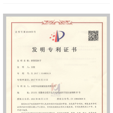
Contact
Sub-
sites
English
中
文